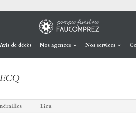
Avis de décès
Nos agences
Nos services
Co
BECQ
nérailles
Lieu