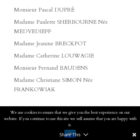
Monsieur Pascal DUPRÉ
Madame Paulette SHERBOURNE Née
MEDVEDIEFF
Madame Jeanine BRECKPOT
Madame Catherine LOUWAGIE
Monsieur Fernand BAUDENS
Madame Christiane SIMON Née
FRANKOWIAK
We use cookies to ensure that we give you the best experience on our
website. If you continue to use this site we will assume that you are happy with
2020 - Pompes Funèbres Faucomprez - Tous
it.
droits réservés.
Voir les mentions légales
Share This
Ok