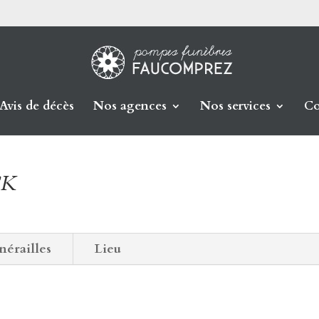
Avis de décès
Nos agences
Nos services
Co
CK
nérailles
Lieu