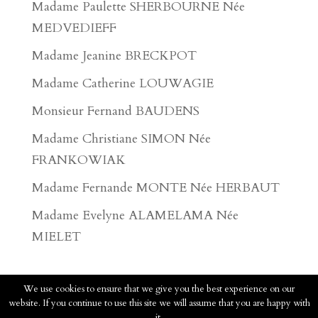
Madame Paulette SHERBOURNE Née
MEDVEDIEFF
Madame Jeanine BRECKPOT
Madame Catherine LOUWAGIE
Monsieur Fernand BAUDENS
Madame Christiane SIMON Née
FRANKOWIAK
Madame Fernande MONTE Née HERBAUT
Madame Evelyne ALAMELAMA Née
MIELET
We use cookies to ensure that we give you the best experience on our
website. If you continue to use this site we will assume that you are happy with
2020 - Pompes Funèbres Faucomprez - Tous
it.