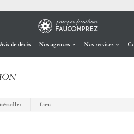
Avis de décès
Nos agences
Nos services
Co
OMON
nérailles
Lieu