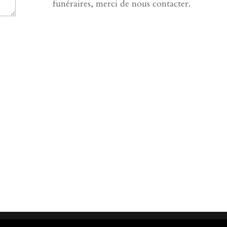
funéraires, merci de nous contacter.
us droits réservés.
Voir les mentions légales