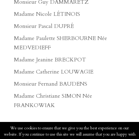
Monsieur Guy DAMMARETZ
Madame Nicole LÉTINOIS
Monsieur Pascal DUPRÉ
Madame Paulette SHERBOURNE Née
MEDVEDIEFF
Madame Jeanine BRECKPOT
Madame Catherine LOUWAGIE
Monsieur Fernand BAUDENS
Madame Christiane SIMON Née
FRANKOWIAK
We use cookies to ensure that we give you the best experience on our
website. If you continue to use this site we will assume that you are happy with
2020 - Pompes Funèbres Faucomprez - Tous