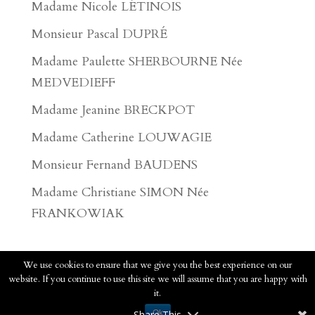
Madame Nicole LÉTINOIS
Monsieur Pascal DUPRÉ
Madame Paulette SHERBOURNE Née
MEDVEDIEFF
Madame Jeanine BRECKPOT
Madame Catherine LOUWAGIE
Monsieur Fernand BAUDENS
Madame Christiane SIMON Née
FRANKOWIAK
We use cookies to ensure that we give you the best experience on our
website. If you continue to use this site we will assume that you are happy with
2020 - Pompes Funèbres Faucomprez - Tous
it.
droits réservés.
Voir les mentions légales
Share This
Ok