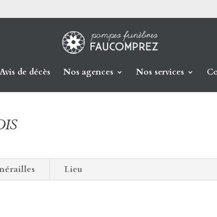
Avis de décès
Nos agences
Nos services
Co
OIS
nérailles
Lieu