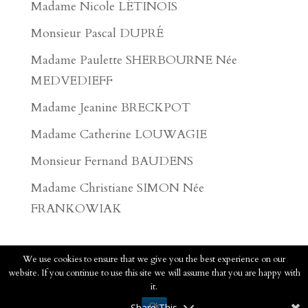
Madame Nicole LÉTINOIS
Monsieur Pascal DUPRÉ
Madame Paulette SHERBOURNE Née
MEDVEDIEFF
Madame Jeanine BRECKPOT
Madame Catherine LOUWAGIE
Monsieur Fernand BAUDENS
Madame Christiane SIMON Née
FRANKOWIAK
We use cookies to ensure that we give you the best experience on our
website. If you continue to use this site we will assume that you are happy with
2020 - Pompes Funèbres Faucomprez - Tous
it.
droits réservés.
Voir les mentions légales
Share This
Ok