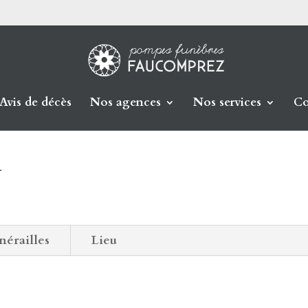
Avis de décès
Nos agences
Nos services
Co
N
nérailles
Lieu