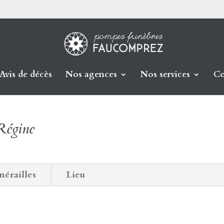
Avis de décès
Nos agences
Nos services
Co
égine
nérailles
Lieu