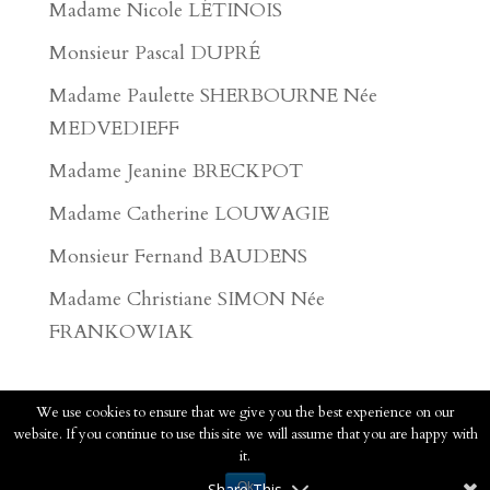
Madame Nicole LÉTINOIS
Monsieur Pascal DUPRÉ
Madame Paulette SHERBOURNE Née
MEDVEDIEFF
Madame Jeanine BRECKPOT
Madame Catherine LOUWAGIE
Monsieur Fernand BAUDENS
Madame Christiane SIMON Née
FRANKOWIAK
We use cookies to ensure that we give you the best experience on our
website. If you continue to use this site we will assume that you are happy with
2020 - Pompes Funèbres Faucomprez - Tous
it.
droits réservés.
Voir les mentions légales
Share This
Ok