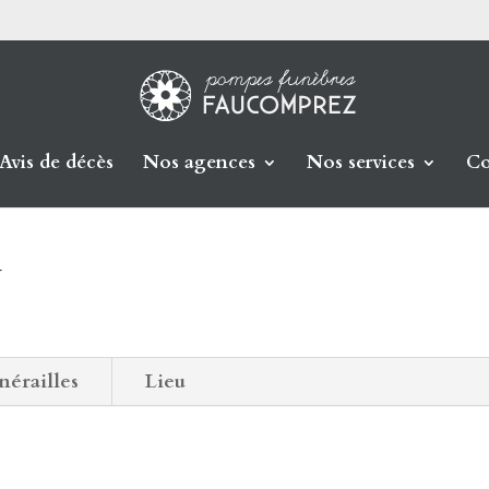
Avis de décès
Nos agences
Nos services
Co
X
nérailles
Lieu