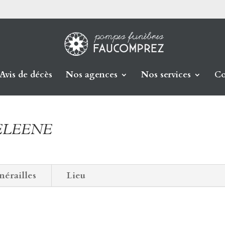
Avis de décès
Nos agences
Nos services
Co
DELEENE
nérailles
Lieu