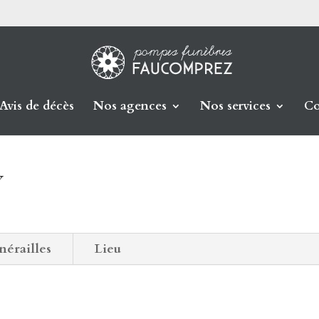
Avis de décès
Nos agences
Nos services
Co
Y
nérailles
Lieu