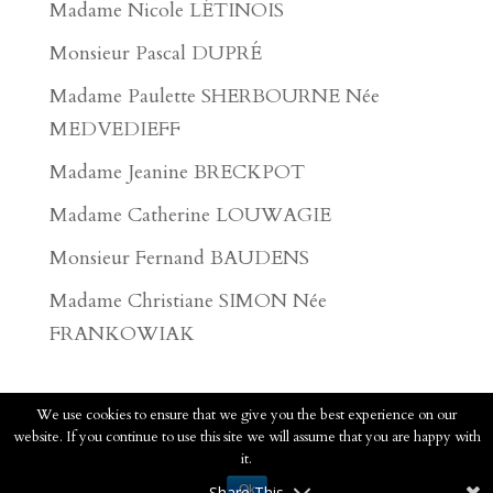
Madame Nicole LÉTINOIS
Monsieur Pascal DUPRÉ
Madame Paulette SHERBOURNE Née
MEDVEDIEFF
Madame Jeanine BRECKPOT
Madame Catherine LOUWAGIE
Monsieur Fernand BAUDENS
Madame Christiane SIMON Née
FRANKOWIAK
We use cookies to ensure that we give you the best experience on our
website. If you continue to use this site we will assume that you are happy with
2020 - Pompes Funèbres Faucomprez - Tous
it.
droits réservés.
Voir les mentions légales
Share This
Ok