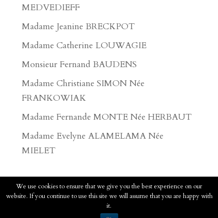
MEDVEDIEFF
Madame Jeanine BRECKPOT
Madame Catherine LOUWAGIE
Monsieur Fernand BAUDENS
Madame Christiane SIMON Née
FRANKOWIAK
Madame Fernande MONTE Née HERBAUT
Madame Evelyne ALAMELAMA Née
MIELET
We use cookies to ensure that we give you the best experience on our
website. If you continue to use this site we will assume that you are happy with
2020 - Pompes Funèbres Faucomprez - Tous
it.
droits réservés.
Voir les mentions légales