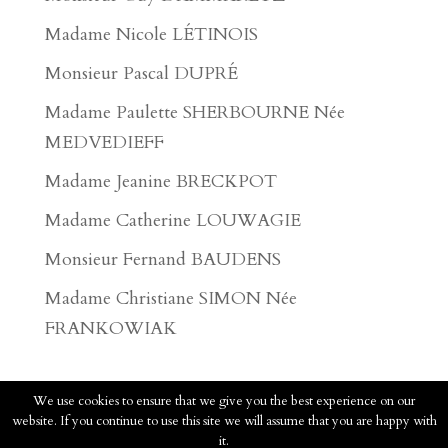
Madame Nicole LÉTINOIS
Monsieur Pascal DUPRÉ
Madame Paulette SHERBOURNE Née
MEDVEDIEFF
Madame Jeanine BRECKPOT
Madame Catherine LOUWAGIE
Monsieur Fernand BAUDENS
Madame Christiane SIMON Née
FRANKOWIAK
We use cookies to ensure that we give you the best experience on our
website. If you continue to use this site we will assume that you are happy with
2020 - Pompes Funèbres Faucomprez - Tous
it.